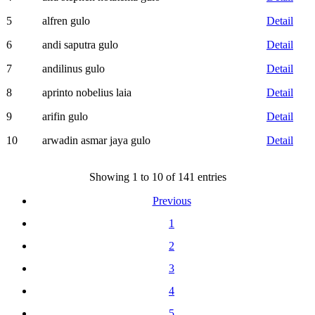
5
alfren gulo
Detail
6
andi saputra gulo
Detail
7
andilinus gulo
Detail
8
aprinto nobelius laia
Detail
9
arifin gulo
Detail
10
arwadin asmar jaya gulo
Detail
Showing 1 to 10 of 141 entries
Previous
1
2
3
4
5