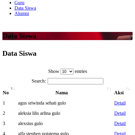
Guru
Data Siswa
Alumni
Data Siswa
Data Siswa
Show
entries
Search:
No
Nama
Aksi
1
agus sriwinda sehati gulo
Detail
2
aleksia lilis arlina gulo
Detail
3
alexsius gulo
Detail
4
alfa stephen notatema gulo
Detail