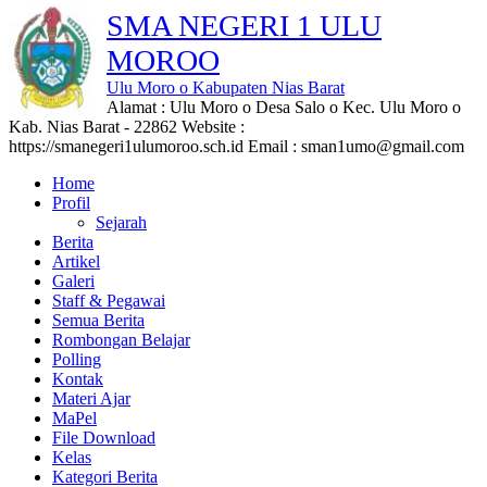
SMA NEGERI 1 ULU
MOROO
Ulu Moro o Kabupaten Nias Barat
Alamat : Ulu Moro o Desa Salo o Kec. Ulu Moro o
Kab. Nias Barat - 22862 Website :
https://smanegeri1ulumoroo.sch.id Email : sman1umo@gmail.com
Home
Profil
Sejarah
Berita
Artikel
Galeri
Staff & Pegawai
Semua Berita
Rombongan Belajar
Polling
Kontak
Materi Ajar
MaPel
File Download
Kelas
Kategori Berita