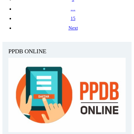
…
15
Next
PPDB ONLINE