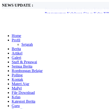
NEWS UPDATE :
Pengumuman Kelulusan Siswa Kelas XII
Pengumuman Kelulusan Siswa SMAN 1 U
Pengumuman Kelulusan Peserta Didik S
Pengumuman Kelulusan Peserta Didik S
Pramuka SMAN1 Ulu Moro o Gelar Persa
Penerimaan Peserta Didik Baru SMAN 1 
Ka. Mabiran (Camat Ulu Moro o) Membuka
Home
Pelaksanaan Ujian Semester Genap SMAN
Profil
Pengumuman Kelulusan Siswa Kelas XII
Sejarah
Pengumuman Kelulusan Siswa Kelas XII
Berita
Artikel
Galeri
Staff & Pegawai
Semua Berita
Rombongan Belajar
Polling
Kontak
Materi Ajar
MaPel
File Download
Kelas
Kategori Berita
Guru