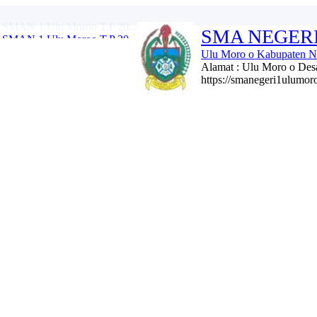
 SMAN 1 Ulu Moroo T.P 20...
SMA NEGER
lu Moroo T.P 2022/2023...
MAN 1 Ulu Moroo TP. 2019...
Ulu Moro o Kabupaten Ni
MAN 1 Ulu Moro o TP. 201...
Alamat : Ulu Moro o Desa
mi...
https://smanegeri1ulumo
Ulu Moro o TP. 2018/201...
 secara resmi pelaksan...
 1 Ulu Moro o TP. 2017/...
 SMAN 1 Ulu Moroo T.P 20...
 SMAN 1 Ulu Moroo T.P 20...