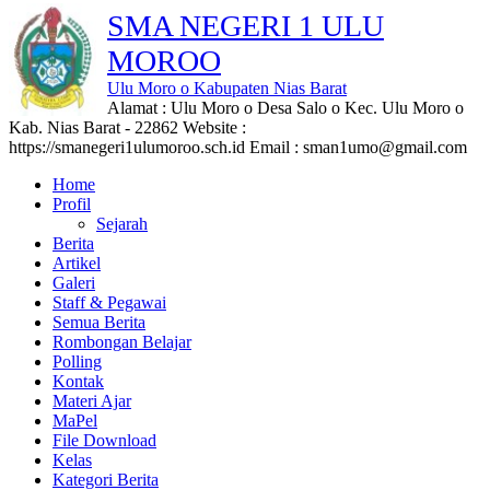
SMA NEGERI 1 ULU
MOROO
Ulu Moro o Kabupaten Nias Barat
Alamat : Ulu Moro o Desa Salo o Kec. Ulu Moro o
Kab. Nias Barat - 22862 Website :
https://smanegeri1ulumoroo.sch.id Email : sman1umo@gmail.com
Home
Profil
Sejarah
Berita
Artikel
Galeri
Staff & Pegawai
Semua Berita
Rombongan Belajar
Polling
Kontak
Materi Ajar
MaPel
File Download
Kelas
Kategori Berita