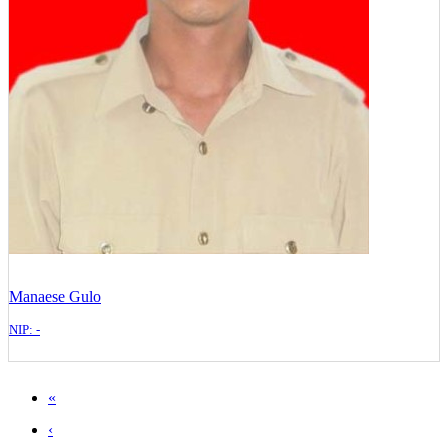
Manaese Gulo
NIP: -
«
‹