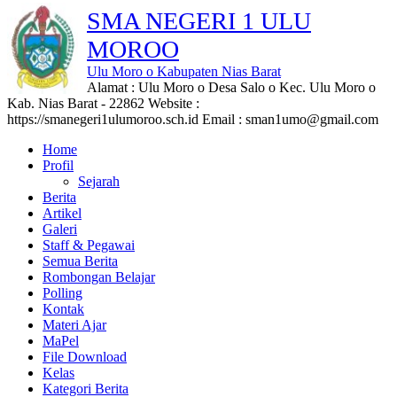
SMA NEGERI 1 ULU
MOROO
Ulu Moro o Kabupaten Nias Barat
Alamat : Ulu Moro o Desa Salo o Kec. Ulu Moro o
Kab. Nias Barat - 22862 Website :
https://smanegeri1ulumoroo.sch.id Email : sman1umo@gmail.com
Home
Profil
Sejarah
Berita
Artikel
Galeri
Staff & Pegawai
Semua Berita
Rombongan Belajar
Polling
Kontak
Materi Ajar
MaPel
File Download
Kelas
Kategori Berita