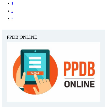
1
›
»
PPDB ONLINE