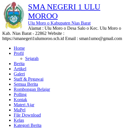
SMA NEGERI 1 ULU
MOROO
Ulu Moro o Kabupaten Nias Barat
Alamat : Ulu Moro o Desa Salo o Kec. Ulu Moro o
Kab. Nias Barat - 22862 Website :
https://smanegeri1ulumoroo.sch.id Email : sman1umo@gmail.com
Home
Profil
Sejarah
Berita
Artikel
Galeri
Staff & Pegawai
Semua Berita
Rombongan Belajar
Polling
Kontak
Materi Ajar
MaPel
File Download
Kelas
Kategori Berita