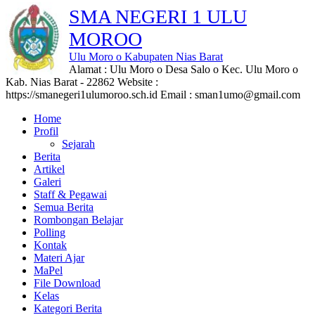
SMA NEGERI 1 ULU
MOROO
Ulu Moro o Kabupaten Nias Barat
Alamat : Ulu Moro o Desa Salo o Kec. Ulu Moro o
Kab. Nias Barat - 22862 Website :
https://smanegeri1ulumoroo.sch.id Email : sman1umo@gmail.com
Home
Profil
Sejarah
Berita
Artikel
Galeri
Staff & Pegawai
Semua Berita
Rombongan Belajar
Polling
Kontak
Materi Ajar
MaPel
File Download
Kelas
Kategori Berita