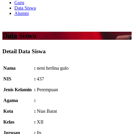
Guru
Data Siswa
Alumni
Data Siswa
Detail Data Siswa
Nama
:
neni herlina gulo
NIS
:
437
Jenis Kelamin
:
Perempuan
Agama
:
Kota
:
Nias Barat
Kelas
:
XII
Jurusan
:
Iis